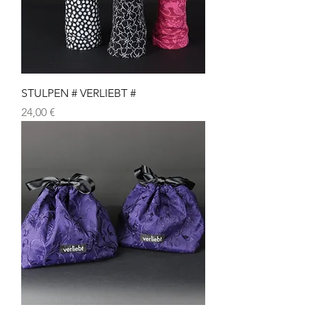
STULPEN # VERLIEBT #
Preis
24,00 €