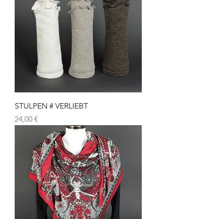
STULPEN # VERLIEBT
Preis
24,00 €