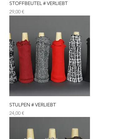
STOFFBEUTEL # VERLIEBT
Preis
29,00 €
STULPEN # VERLIEBT
Preis
24,00 €