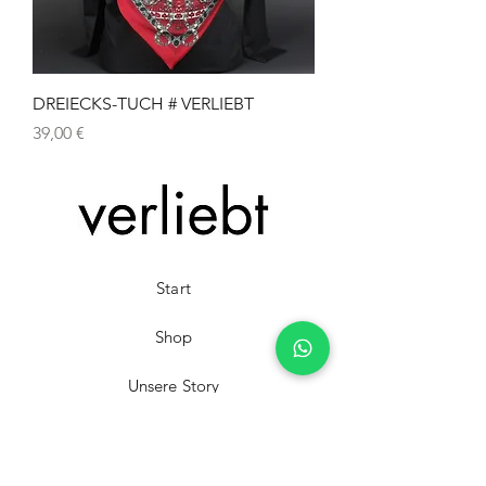
DREIECKS-TUCH # VERLIEBT
Preis
39,00 €
Start
Shop
Unsere Story
Kontakt
Fachhändler