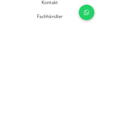
Kontakt
Fachhändler
Versand & Rückgabe
Impressum
Datenschutz
AGB
Zahlungsmethoden
Facebook
Instagram